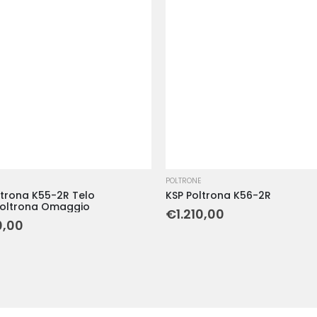
POLTRONE
rona K55-2R Telo
KSP Poltrona K56-2R
oltrona Omaggio
€
1.210,00
0,00