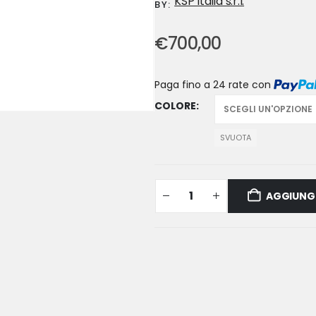
KSP Italia s.r.l.
BY:
€
700,00
Paga fino a 24 rate
con
COLORE
SVUOTA
AGGIUNGI