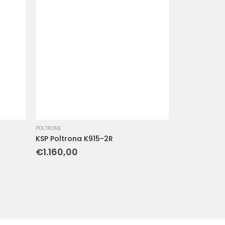
POLTRONE
KSP Poltrona K915-2R
€
1.160,00