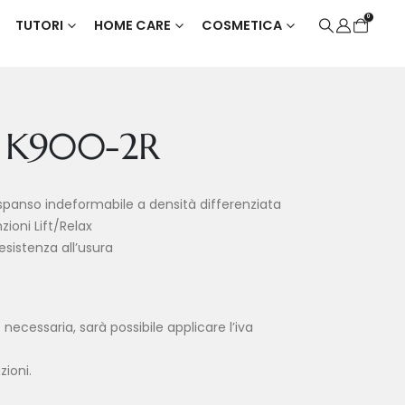
0
TUTORI
HOME CARE
COSMETICA
a K900-2R
espanso indeformabile a densità differenziata
ioni Lift/Relax
esistenza all’usura
cessaria, sarà possibile applicare l’iva
ioni.