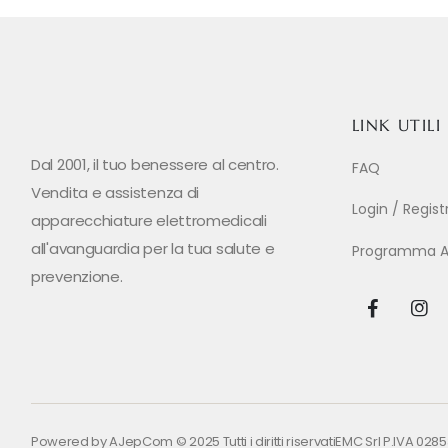
LINK UTILI
Dal 2001, il tuo benessere al centro.
FAQ
Vendita e assistenza di
Login / Regis
apparecchiature elettromedicali
all'avanguardia per la tua salute e
Programma Aff
prevenzione.
Powered by
AJepCom
© 2025 Tutti i diritti riservati
EMC Srl P.IVA 028