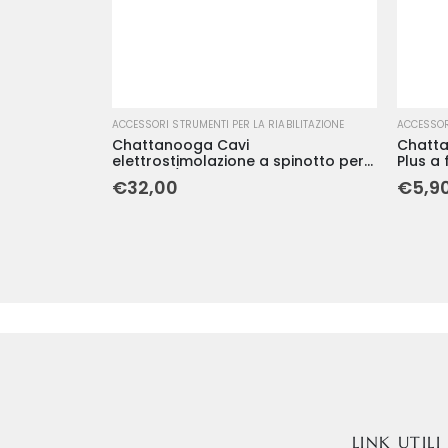
ACCESSORI STRUMENTI PER LA RIABILITAZIONE
ACCESSORI
Chattanooga Cavi
Chatta
elettrostimolazione a spinotto per
Plus a 
canale 1/2 (2 cavi)
€
32,00
€
5,9
LINK UTILI