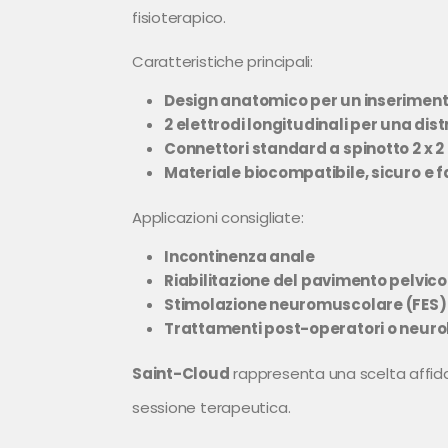
fisioterapico.
Caratteristiche principali:
Design anatomico per un inseriment
2 elettrodi longitudinali per una dis
Connettori standard a spinotto 2 x 
Materiale biocompatibile, sicuro e f
Applicazioni consigliate:
Incontinenza anale
Riabilitazione del pavimento pelvico
Stimolazione neuromuscolare (FES)
Trattamenti post-operatori o neuro
Saint-Cloud
rappresenta una scelta affidabi
sessione terapeutica.