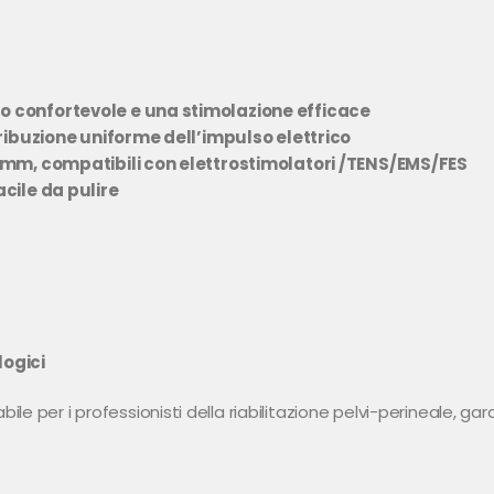
o confortevole e una stimolazione efficace
tribuzione uniforme dell’impulso elettrico
2 mm, compatibili con elettrostimolatori /TENS/EMS/FES
acile da pulire
logici
le per i professionisti della riabilitazione pelvi-perineale, ga