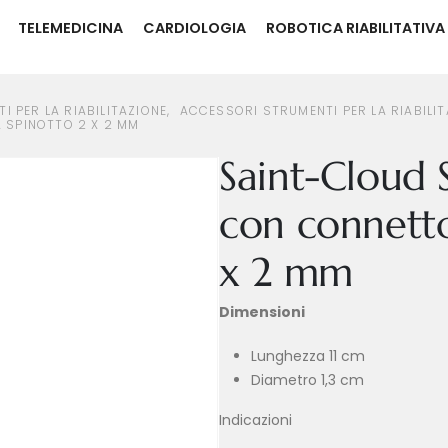
TELEMEDICINA
CARDIOLOGIA
ROBOTICA RIABILITATIVA
SORI STRUMENTI PER LA RIABILITAZIONE
SAINT-CLOUD SONDA ANALE CON CONNETTORI A SPINOTTO 2 X 2 MM
I PER LA RIABILITAZIONE
,
ACCESSORI STRUMENTI PER LA RIABILIT
 SPINOTTO 2 X 2 MM
Saint-Cloud 
con connetto
x 2 mm
Dimensioni
Lunghezza 11 cm
Diametro 1,3 cm
Indicazioni