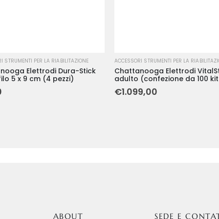
 STRUMENTI PER LA RIABILITAZIONE
ACCESSORI STRUMENTI PER LA RIABILITAZ
nooga Elettrodi Dura-Stick
Chattanooga Elettrodi VitalS
filo 5 x 9 cm (4 pezzi)
adulto (confezione da 100 kit
monouso di 4 elettrodi su 2 a
0
€
1.099,00
ABOUT
SEDE E CONTA