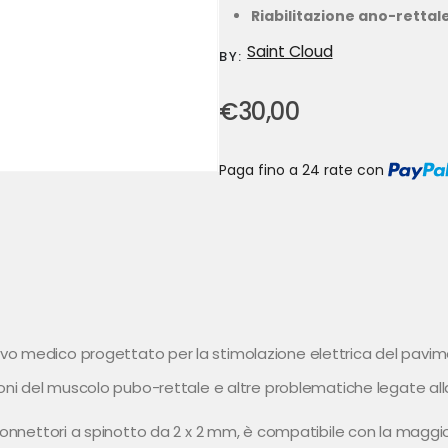
Riabilitazione ano-rettal
Saint Cloud
BY:
€
30,00
Paga fino a 24 rate
con
ivo medico progettato per la stimolazione elettrica del pavim
ioni del muscolo pubo-rettale e altre problematiche legate al
connettori a spinotto da 2 x 2 mm, è compatibile con la maggio