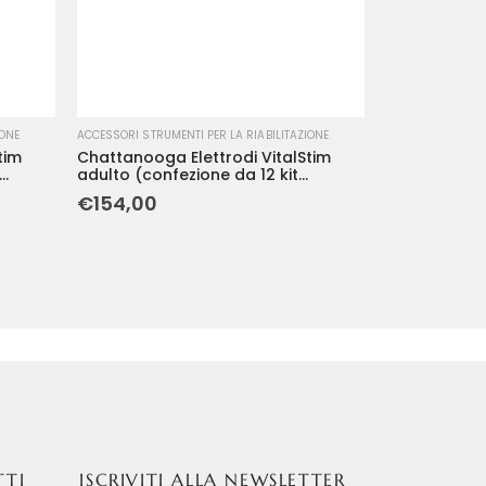
IONE
ACCESSORI STRUMENTI PER LA RIABILITAZIONE
tim
Chattanooga Elettrodi VitalStim
adulto (confezione da 12 kit
desivi)
monouso di 4 elettrodi su 2 adesivi)
€
154,00
TTI
ISCRIVITI ALLA NEWSLETTER