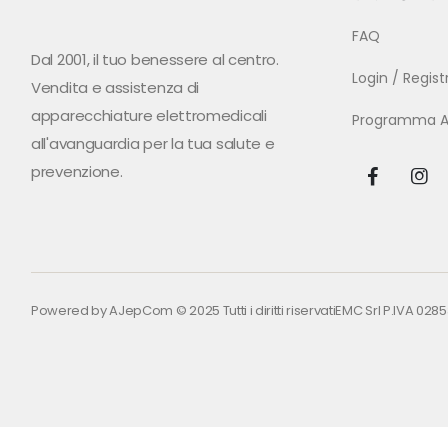
FAQ
Dal 2001, il tuo benessere al centro.
Login / Regis
Vendita e assistenza di
apparecchiature elettromedicali
Programma Aff
all'avanguardia per la tua salute e
prevenzione.
Powered by
AJepCom
© 2025 Tutti i diritti riservati
EMC Srl P.IVA 028