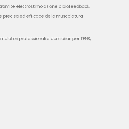
o tramite elettrostimolazione o biofeedback.
ne precisa ed efficace della muscolatura
olatori professionali e domiciliari per TENS,