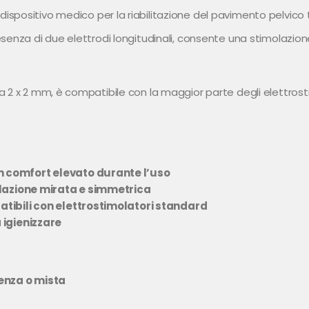
dispositivo medico per la riabilitazione del pavimento pelvic
senza di due elettrodi longitudinali, consente una stimolazio
2 x 2 mm, è compatibile con la maggior parte degli elettrostim
 comfort elevato durante l’uso
olazione mirata e simmetrica
atibili con elettrostimolatori standard
 igienizzare
genza o mista