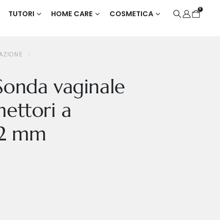
0
TUTORI
HOME CARE
COSMETICA
2 X 2 MM
AZIONE
Sonda vaginale
nettori a
 2 mm