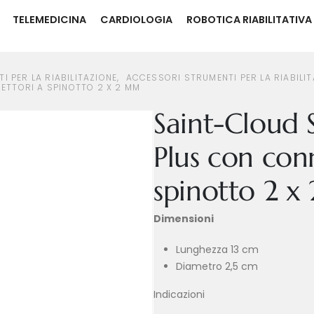
TELEMEDICINA
CARDIOLOGIA
ROBOTICA RIABILITATIVA
SORI STRUMENTI PER LA RIABILITAZIONE
SAINT-CLOUD SONDA VAGINALE PLUS CON CONNETTORI A SPINOTTO 
I PER LA RIABILITAZIONE
,
ACCESSORI STRUMENTI PER LA RIABILIT
ETTORI A SPINOTTO 2 X 2 MM
Saint-Cloud 
Plus con con
spinotto 2 x
Dimensioni
Lunghezza 13 cm
Diametro 2,5 cm
Indicazioni