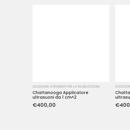
ACCESSORI STRUMENTI PER LA RIABILITAZIONE
ACCESSORI
Chattanooga Applicatore
Chatta
ultrasuoni da 1 cm^2
ultras
€
400,00
€
400