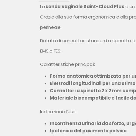
La
sonda vaginale Saint-Cloud Plus
è un 
Grazie alla sua forma ergonomica e alla pre
perineale.
Dotata di connettori standard a spinotto da 
EMS o FES.
Caratteristiche principali:
Forma anatomica ottimizzata per un
Elettrodi longitudinali per una stim
Connettori a spinotto 2 x 2 mm comp
Materiale biocompatibile e facile da
Indicazioni d’uso:
Incontinenza urinaria da sforzo, ur
Ipotonica del pavimento pelvico