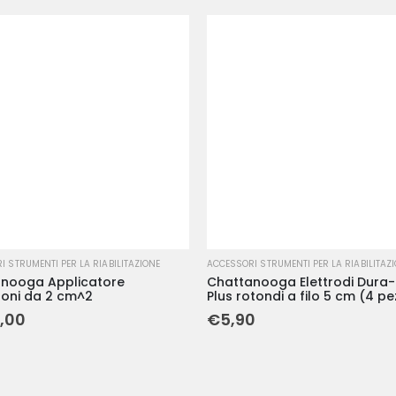
 STRUMENTI PER LA RIABILITAZIONE
ACCESSORI STRUMENTI PER LA RIABILITAZ
nooga Applicatore
Chattanooga Elettrodi Dura-
uoni da 2 cm^2
Plus rotondi a filo 5 cm (4 pe
,00
€
5,90