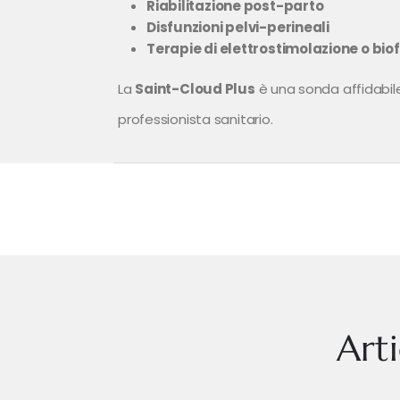
Riabilitazione post-parto
Disfunzioni pelvi-perineali
Terapie di elettrostimolazione o bi
La
Saint-Cloud Plus
è una sonda affidabile
professionista sanitario.
Art