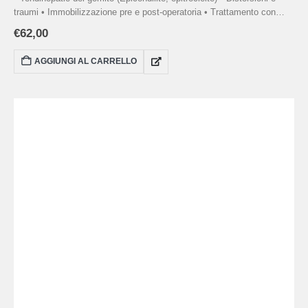
traumi • Immobilizzazione pre e post-operatoria • Trattamento con
crioterapia e compressione • Fornito con una pompa manuale per
€
62,00
gestire la compressione
AGGIUNGI AL CARRELLO