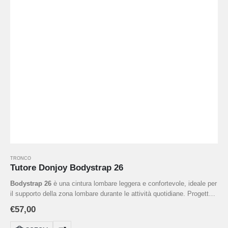
TRONCO
Tutore Donjoy Bodystrap 26
Bodystrap 26
è una cintura lombare leggera e confortevole, ideale per
il supporto della zona lombare durante le attività quotidiane. Progettata
per adattarsi perfettamente alla silhouette, offre sostegno e
€
57,00
compressione senza limitare i movimenti.