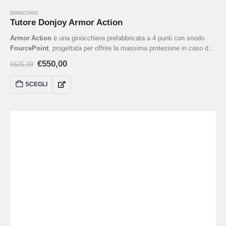
GINOCCHIO
Tutore Donjoy Armor Action
Armor Action
è una ginocchiera prefabbricata a 4 punti con snodo
FourcePoint
, progettata per offrire la massima protezione in caso di
instabilità legamentosa (ACL, PCL, MCL, LCL), sia in contesti sportivi
€
550,00
€
625,00
intensi che nell’uso quotidiano. È tra le ginocchiere più robuste
disponibili.
SCEGLI