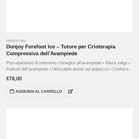
PIEDE/STIVALI
Donjoy Forefoot Ice – Tutore per Crioterapia
Compressiva dell'Avampiede
Post-operatorio di intervento chirurgico all’avampiede • Alluce valgo •
Fratture dell’avampiede • Utilizzabile anche sul polpaccio • Confezione
da 2 pezzi • Fornito con una pompa manuale per gestire la
€
78,00
compressione
AGGIUNGI AL CARRELLO