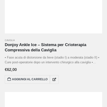
CAVIGLIA
Donjoy Ankle Ice – Sistema per Crioterapia
Compressiva della Caviglia
• Fase acuta di distorsione da lieve (stadio I) a moderata (stadio II) •
Cure post-operatorie dopo un intervento chirurgico alla caviglia •
Traumatologia sportiva • Trattamento con crioterapia e compressione
€
62,00
• Fornito con una pompa manuale per gestire la compressione
AGGIUNGI AL CARRELLO