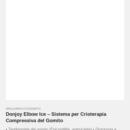
SPALLA/BRACCIO/GOMITO
Donjoy Elbow Ice – Sistema per Crioterapia
Compressiva del Gomito
• Tendinopatie del gomito (Epicondilite, epitrocleite) • Distorsioni e