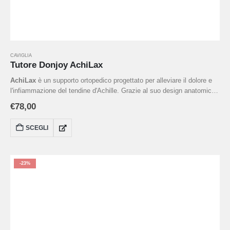
CAVIGLIA
Tutore Donjoy AchiLax
AchiLax
è un supporto ortopedico progettato per alleviare il dolore e
l'infiammazione del tendine d'Achille. Grazie al suo design anatomico
e ai cuscinetti in silicone massaggianti, offre compressione mirata e
€
78,00
stimolazione locale, favorendo la circolazione e il recupero. Ideale per
tendiniti achillee, borsiti e post-infortuni.
SCEGLI
-23%