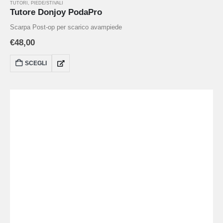
TUTORI
,
PIEDE/STIVALI
Tutore Donjoy PodaPro
Scarpa Post-op per scarico avampiede
€
48,00
SCEGLI