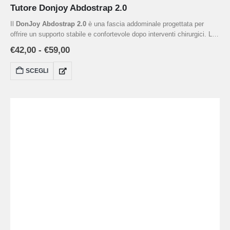
Tutore Donjoy Abdostrap 2.0
Il
DonJoy Abdostrap 2.0
è una fascia addominale progettata per
offrire un supporto stabile e confortevole dopo interventi chirurgici. Le
stecche flessibili assicurano un’adeguata stabilizzazione della zona
€
42,00
-
€
59,00
addominale, mentre il pannello anteriore regolabile facilita l’accesso
alla ferita chirurgica senza compromettere il sostegno.
SCEGLI