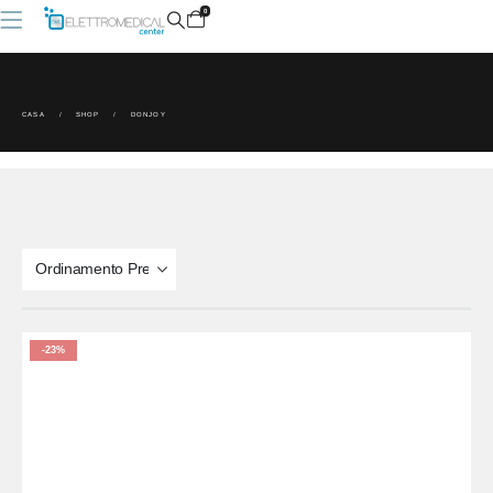
0
CASA
SHOP
DONJOY
-23%