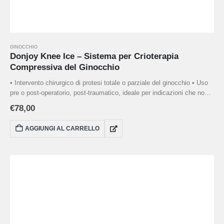
GINOCCHIO
Donjoy Knee Ice – Sistema per Crioterapia
Compressiva del Ginocchio
• Intervento chirurgico di protesi totale o parziale del ginocchio • Uso
pre o post-operatorio, post-traumatico, ideale per indicazioni che non
richiedono immobilizzazione • Trattamento con crioterapia e
€
78,00
compressione • Fornito con una pompa manuale per gestire la
compressione
Taglia Universale
AGGIUNGI AL CARRELLO