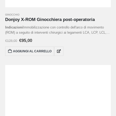
GINOCCHIO
Donjoy X-ROM Ginocchiera post-operatoria
Indicazioni
Immobilizzazione con controllo dell'arco di movimento
(ROM) a seguito di interventi chirurgici ai legamenti LCA, LCP, LCL,
LCM, interventi di riparazione del menisco, frattura del piatto tibiale,
€
95,00
€
128,00
severa distorsione al ginocchio, ricostruzione della cartilagine, post-
osteotomia.
Taglia unica con lunghezza tutore minima 49 cm /
AGGIUNGI AL CARRELLO
massima 68,5 cm.