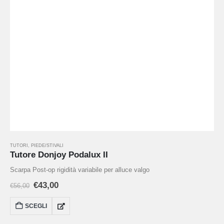
TUTORI
,
PIEDE/STIVALI
Tutore Donjoy Podalux II
Scarpa Post-op rigidità variabile per alluce valgo
€
43,00
€
56,00
SCEGLI