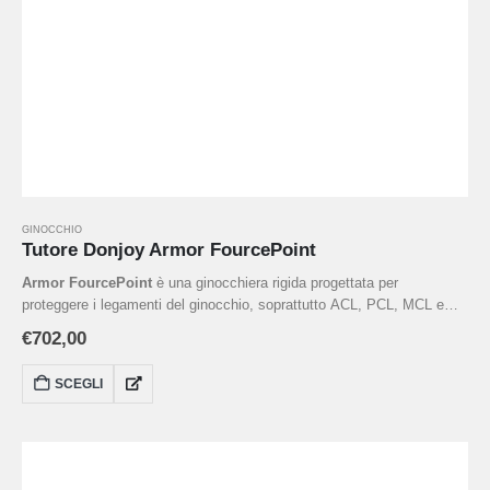
GINOCCHIO
Tutore Donjoy Armor FourcePoint
Armor FourcePoint
è una ginocchiera rigida progettata per
proteggere i legamenti del ginocchio, soprattutto ACL, PCL, MCL e
LCL. È pensata per sport ad alto impatto come motocross, sci, calcio
€
702,00
o rugby.
SCEGLI