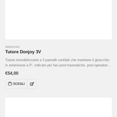
GINOCCHIO
Tutore Donjoy 3V
Tutore immobilizzante a 3 pannelli ventilati che mantiene il ginocchio
in estensione a 0°, indicato per fasi post-traumatiche, post-operatorie
o lesioni ai legamenti e menischi. Realizzato con stecche laterali
€
54,00
rigide, chiusura a strappo e taglie regolabili per offrire stabilità e
sicurezza in emergenza .
SCEGLI