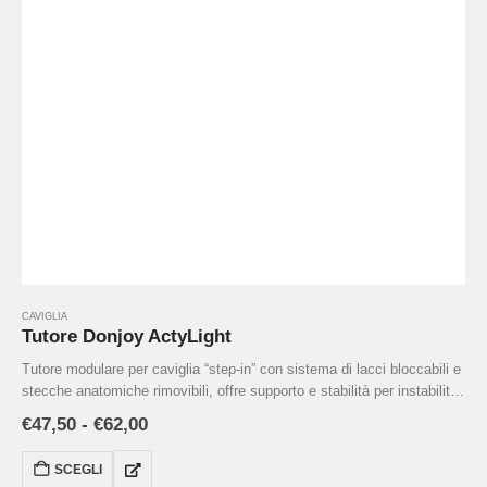
CAVIGLIA
Tutore Donjoy ActyLight
Tutore modulare per caviglia “step‑in” con sistema di lacci bloccabili e
stecche anatomiche rimovibili, offre supporto e stabilità per instabilità
acute o croniche, tendinopatie e ritorno allo sport . Disegno leggero e
€
47,50
-
€
62,00
traspirante, si indossa facilmente all’interno delle scarpe, con
bendaggio a “8” per controllo dell’inversione/eversione .
SCEGLI