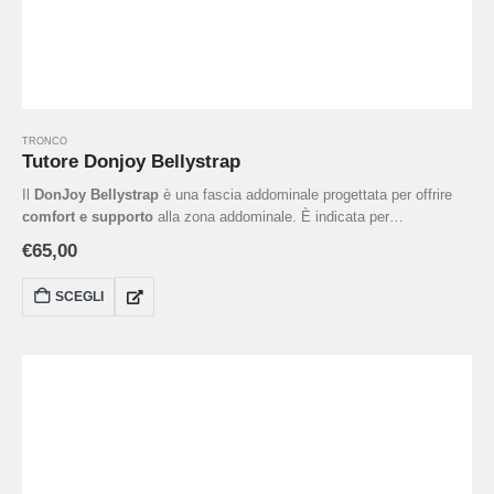
TRONCO
Tutore Donjoy Bellystrap
Il
DonJoy Bellystrap
è una fascia addominale progettata per offrire
comfort e supporto
alla zona addominale. È indicata per
affaticamento muscolare
o per il
recupero post-operatorio
,
€
65,00
garantendo stabilizzazione e sostegno.
SCEGLI