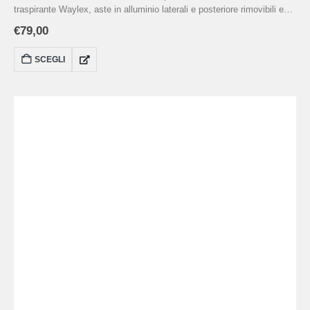
traspirante Waylex, aste in alluminio laterali e posteriore rimovibili e
sistema anti‑scivolo, indicato per immobilizzazione totale del
€
79,00
ginocchio in estensione pre/post-operatoria o post-trauma.Ideale in
emergenza per stabilizzare ginocchio su indicazione medica, è
SCEGLI
disponibile in 5 altezze (30–65 cm) e taglie da pediatrico a XL, con
chiusure a clip sicure e regolazione personalizzabile.