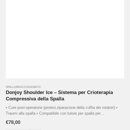
SPALLA/BRACCIO/GOMITO
Donjoy Shoulder Ice – Sistema per Crioterapia
Compressiva della Spalla
• Cure post-operatorie (protesi,riparazione della cuffia dei rotatori) •
Traumi alla spalla • Compatibile con tutore per spalla per
immobilizzazione in abduzione (Ultrasling)
Disponibile in 2 taglie
€
78,00
(Standard e XL)