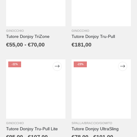
GINOCCHIO
GINOCCHIO
Tutore Donjoy TriZone
Tutore Donjoy Tru-Pull
€
55,00
-
€
70,00
€
181,00
-11%
-23%
GINOCCHIO
SPALLA/BRACCIO/GOMITO
Tutore Donjoy Tru-Pull Lite
Tutore Donjoy UltraSling
€
95,00
-
€
107,00
€
78,00
-
€
101,00