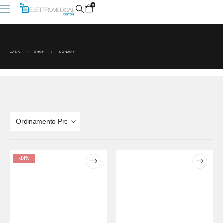
0
CASA
SHOP
DONJOY
-14%