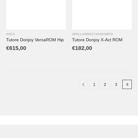
ANCA
SPALLA/BRACCIO/GOMITO
Tutore Donjoy VersaROM Hip
Tutore Donjoy X-Act ROM
€
615,00
€
182,00
1
2
3
4