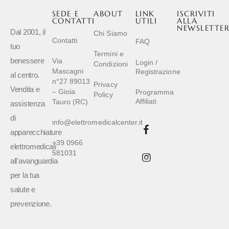
SEDE E
ABOUT
LINK
ISCRIVITI
CONTATTI
UTILI
ALLA
NEWSLETTE
Dal 2001, il
Chi Siamo
Contatti
FAQ
tuo
Termini e
benessere
Via
Login /
Condizioni
Mascagni
Registrazione
al centro.
n°27 89013
Privacy
Vendita e
– Gioia
Programma
Policy
Affiliati
Tauro (RC)
assistenza
di
info@elettromedicalcenter.it
apparecchiature
+39 0966
elettromedicali
581031
all'avanguardia
per la tua
salute e
prevenzione.