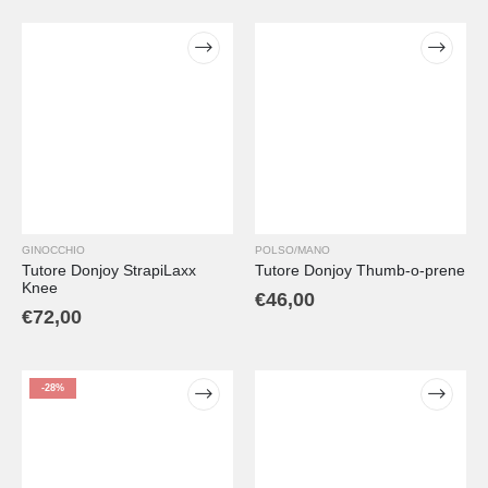
GINOCCHIO
POLSO/MANO
Tutore Donjoy StrapiLaxx
Tutore Donjoy Thumb-o-prene
Knee
€
46,00
€
72,00
-28%