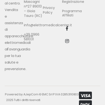
Mascagni
Registrazione
al centro.
n°27 89013
Privacy
Vendita
– Gioia
Programma
Policy
Affiliati
Tauro (RC)
e
assistenza
info@elettromedicalcenter.it
di
+39 0966
apparecchiature
581031
elettromedicali
all'avanguardia
per la tua
salute e
prevenzione.
Powered by
AJepCom
©
EMC Srl P.IVA 02853110803
2025 Tutti i diritti riservati