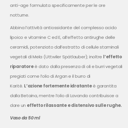
anti-age formulata specificamente per le ore
notturne.
Abbina l’attività antiossidante del complesso acido
lipoico e vitamine C ed E, all’effetto antirughe delle
ceramidi, potenziato dall’estratto di cellule staminali
vegetali di Mela (Uttwiler Spätlauber); inoltre
l’effetto
riparatore
è dato dalla presenza di oli e burri vegetali
pregiati come l’olio di Argan e il burro di
Karité.
L’azione fortemente idratante
è garantita
dalla Betaina, mentre l’olio di Lavanda contribuisce a
dare un
effetto rilassante e distensivo sulle rughe.
Vaso da 50 ml