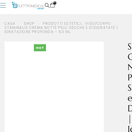
0
CASA
SHOP
PRODOTTI ESTETICI
,
VISO/CORPO
STAMINALIS CREMA NOTTE PELLI SECCHE E DISIDRATATE |
IDRATAZIONE PROFONDA – 50 ML
CASA
SHOP
PRODOTTI ESTETICI
,
VISO/CORPO
STAMINALIS CREMA NOTTE PELLI SECCHE E DISIDRATATE | IDRATAZIONE PROFONDA – 50 ML
S
HOT
P
D
|
I