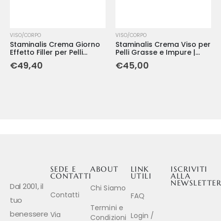
VISO/CORPO
VISO/CORPO
Staminalis Crema Giorno
Staminalis Crema Viso per
Effetto Filler per Pelli
Pelli Grasse e Impure |
Mature | Anti-Age e
Anti-Lucido e Purificante -
€
49,40
€
45,00
Rigenerante - 50 ml
50 ml
SEDE E
ABOUT
LINK
ISCRIVITI
CONTATTI
UTILI
ALLA
NEWSLETTE
Dal 2001, il
Chi Siamo
Contatti
FAQ
tuo
Termini e
benessere
Via
Login /
Condizioni