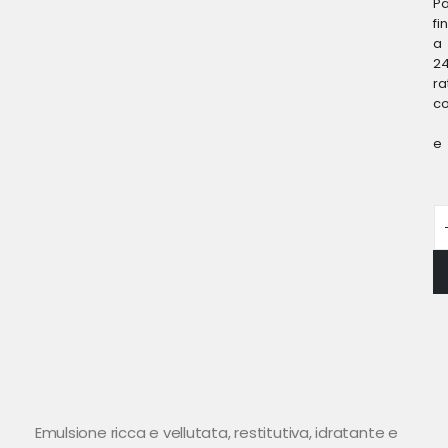
P
fi
a
2
ra
c
e
Emulsione ricca e vellutata, restitutiva, idratante e