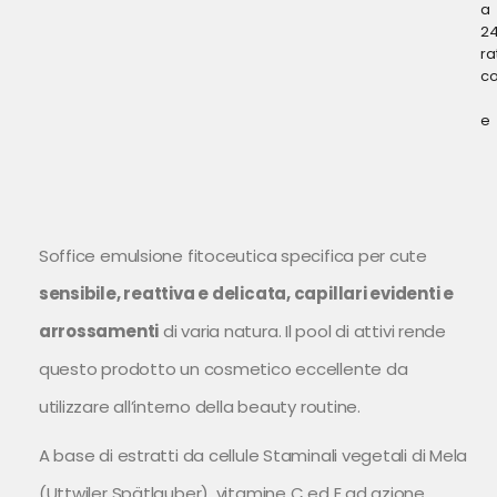
a
2
ra
c
e
Soffice emulsione fitoceutica specifica per cute
sensibile, reattiva e delicata, capillari evidenti e
arrossamenti
di varia natura. Il pool di attivi rende
questo prodotto un cosmetico eccellente da
utilizzare all’interno della beauty routine.
A base di estratti da cellule Staminali vegetali di Mela
(Uttwiler Spätlauber), vitamine C ed E ad azione