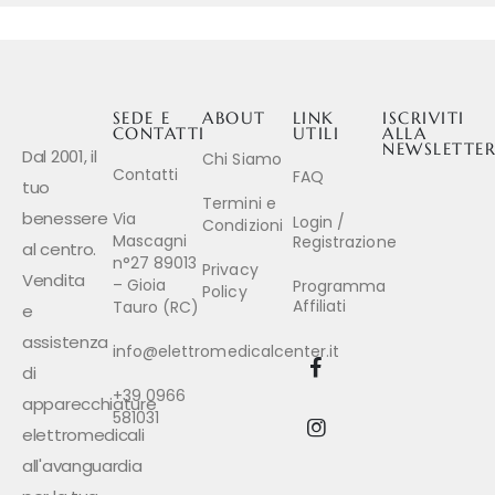
SEDE E
ABOUT
LINK
ISCRIVITI
CONTATTI
UTILI
ALLA
NEWSLETTE
Dal 2001, il
Chi Siamo
Contatti
FAQ
tuo
Termini e
benessere
Via
Login /
Condizioni
Mascagni
Registrazione
al centro.
n°27 89013
Privacy
Vendita
– Gioia
Programma
Policy
Affiliati
Tauro (RC)
e
assistenza
info@elettromedicalcenter.it
di
+39 0966
apparecchiature
581031
elettromedicali
all'avanguardia