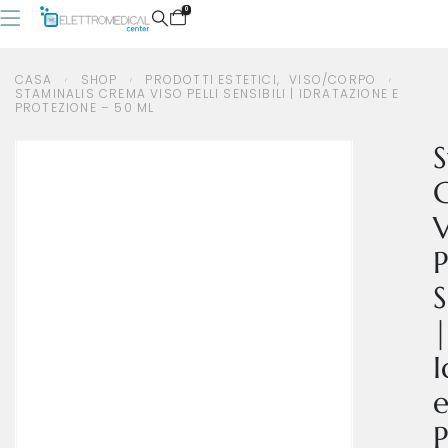
0
CASA
SHOP
PRODOTTI ESTETICI
,
VISO/CORPO
STAMINALIS CREMA VISO PELLI SENSIBILI | IDRATAZIONE E
PROTEZIONE – 50 ML
CASA
SHOP
PRODOTTI ESTETICI
,
VISO/CORPO
STAMINALIS CREMA VISO PELLI SENSIBILI | IDRATAZIONE E PROTEZIONE – 50 ML
S
V
P
S
|
I
P