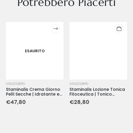
Potrebbero Piacerti
ESAURITO
VISO/CORPO
VISO/CORPO
Staminalis Crema Giorno
Staminalis Lozione Tonica
Pelli Secche | Idratante e
Fitoceutica | Tonico
Nutriente Profondo
Riequilibrante per Tutti i
€
47,80
€
28,80
Tipi di Pelle - 200 ml