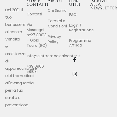
SEDE E
ABOUT
LINK
ISCRIVITI
CONTATTI
UTILI
ALLA
NEWSLETTE
Dal 2001, il
Chi Siamo
Contatti
FAQ
tuo
Termini e
benessere
Via
Login /
Condizioni
Mascagni
Registrazione
al centro.
n°27 89013
Privacy
Vendita
– Gioia
Programma
Policy
Affiliati
Tauro (RC)
e
assistenza
info@elettromedicalcenter.it
di
+39 0966
apparecchiature
581031
elettromedicali
all'avanguardia
per la tua
salute e
prevenzione.