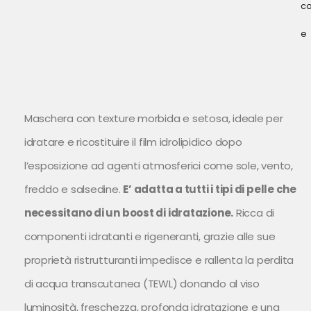
c
e
Maschera con texture morbida e setosa, ideale per
idratare e ricostituire il film idrolipidico dopo
l’esposizione ad agenti atmosferici come sole, vento,
freddo e salsedine.
E’ adatta a tutti i tipi di pelle che
necessitano di un boost di idratazione.
Ricca di
componenti idratanti e rigeneranti, grazie alle sue
proprietà ristrutturanti impedisce e rallenta la perdita
di acqua transcutanea (TEWL) donando al viso
luminosità, freschezza, profonda idratazione e una