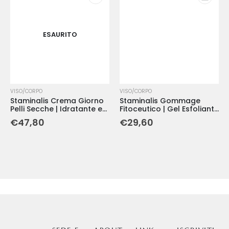
ESAURITO
VISO/CORPO
VISO/CORPO
Staminalis Crema Giorno
Staminalis Gommage
Pelli Secche | Idratante e
Fitoceutico | Gel Esfoliante
Nutriente Profondo
per Tutti i Tipi di Pelle - 100
€
47,80
€
29,60
ml